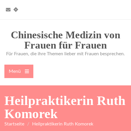
Zum
Inhalt
E-
Yelp
springen
Mail
Chinesische Medizin von
Frauen für Frauen
Für Frauen, die ihre Themen lieber mit Frauen besprechen.
Menü
Hauptmenü
öffnen
Heilpraktikerin Ruth
Komorek
Startseite
Heilpraktikerin Ruth Komorek